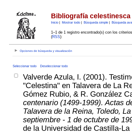
Bibliografía celestinesca
Inicio
|
Mostrar todo
|
Búsqueda simple
|
Búsqueda av
1–1 de 1 registro encontrado(s) con los criteri
(
RSS
):
Opciones de búsqueda y visualización
Seleccionar todo
Deseleccionar todo
Valverde Azula, I. (2001). Testi
"Celestina" en Talavera de La R
Gómez Rubio, & R. González Ca
centenario (1499-1999). Actas d
Talavera de la Reina, Toledo, L
septiembre - 1 de octubre de 19
de la Universidad de Castilla-L