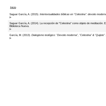
Inicio
Saguar García, A. (2015).
Intertextualidades bíblicas en "Celestina": devotio moder
Saguar García, A. (2014). La recepción de "Celestina" como objeto de meditación. 
Biblioteca Nueva.
García, M. (2013).
Dialogismo teológico: "Devotio moderna", "Celestina" & "Quijote"
.