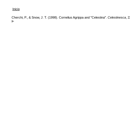
Inicio
Cherchi, P., & Snow, J. T. (1998). Cornelius Agrippa and "Celestina".
Celestinesca
, 2