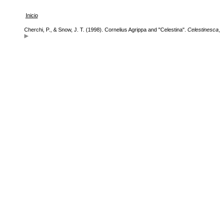
Inicio
Cherchi, P., & Snow, J. T. (1998). Cornelius Agrippa and "Celestina".
Celestinesca
,