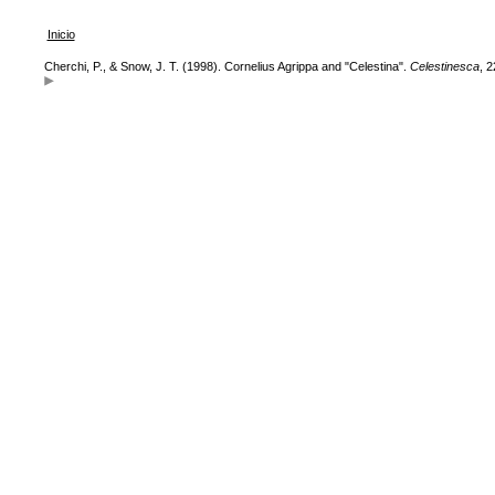
Inicio
Cherchi, P., & Snow, J. T. (1998). Cornelius Agrippa and "Celestina".
Celestinesca
, 2