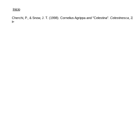
Inicio
Cherchi, P., & Snow, J. T. (1998). Cornelius Agrippa and "Celestina".
Celestinesca
, 2