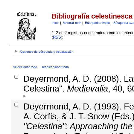
Bibliografía celestinesca
Inicio
|
Mostrar todo
|
Búsqueda simple
|
Búsqueda av
1–2 de 2 registros encontrado(s) con los criter
(
RSS
):
Opciones de búsqueda y visualización
Seleccionar todo
Deseleccionar todo
Deyermond, A. D. (2008). L
Celestina".
Medievalia
, 40, 
Deyermond, A. D. (1993). Fem
A. Corfis, & J. T. Snow (Eds.
"Celestina": Approaching the