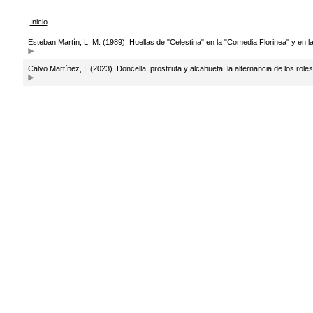
Inicio
Esteban Martín, L. M. (1989). Huellas de "Celestina" en la "Comedia Florinea" y en 
Calvo Martínez, I. (2023). Doncella, prostituta y alcahueta: la alternancia de los ro