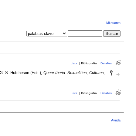
Mi cuenta
Lista
|
Bibliografía
|
Detalles
 G. S. Hutcheson (Eds.),
Queer Iberia: Sexualities, Cultures,
Lista
|
Bibliografía
|
Detalles
Ayuda