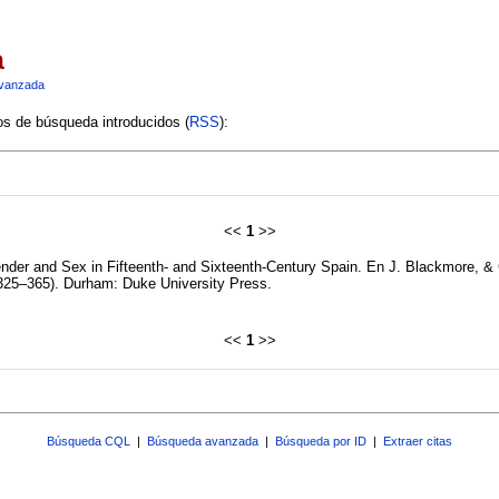
a
vanzada
ios de búsqueda introducidos (
RSS
):
<<
1
>>
ender and Sex in Fifteenth- and Sixteenth-Century Spain. En J. Blackmore, &
325–365). Durham: Duke University Press.
<<
1
>>
Búsqueda CQL
|
Búsqueda avanzada
|
Búsqueda por ID
|
Extraer citas