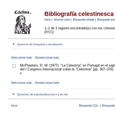
Bibliografía celestinesca
Inicio
|
Mostrar todo
|
Búsqueda simple
|
Búsqueda av
1–1 de 1 registro encontrado(s) con los criteri
(
RSS
):
Opciones de búsqueda y visualización
Seleccionar todo
Deseleccionar todo
McPheeters, D. W. (1977). "La Celestina" en Portugal en el sigl
del I Congreso Internacional sobre la "Celestina"
(pp. 367–376).
Seleccionar todo
Deseleccionar todo
Opciones, de exportaci&oacute;n y de cita
Inicio
Búsqueda CQL
|
Búsqueda