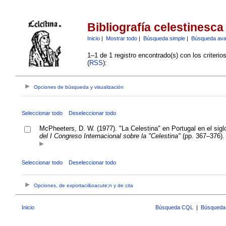
Bibliografía celestinesca
Inicio
|
Mostrar todo
|
Búsqueda simple
|
Búsqueda av
1–1 de 1 registro encontrado(s) con los criteri
(
RSS
):
Opciones de búsqueda y visualización
Seleccionar todo
Deseleccionar todo
McPheeters, D. W. (1977). "La Celestina" en Portugal en el sigl
del I Congreso Internacional sobre la "Celestina"
(pp. 367–376).
Seleccionar todo
Deseleccionar todo
Opciones, de exportaci&oacute;n y de cita
Inicio
Búsqueda CQL
|
Búsqueda