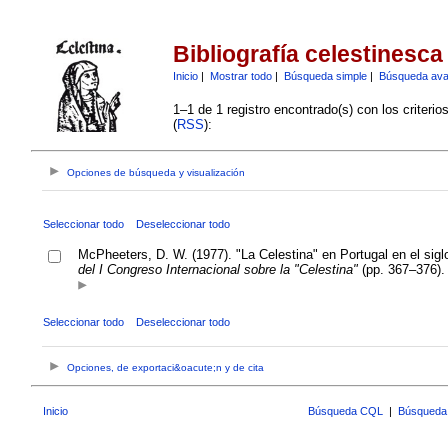
Bibliografía celestinesca
Inicio
|
Mostrar todo
|
Búsqueda simple
|
Búsqueda av
1–1 de 1 registro encontrado(s) con los criteri
(
RSS
):
Opciones de búsqueda y visualización
Seleccionar todo
Deseleccionar todo
McPheeters, D. W. (1977). "La Celestina" en Portugal en el sigl
del I Congreso Internacional sobre la "Celestina"
(pp. 367–376).
Seleccionar todo
Deseleccionar todo
Opciones, de exportaci&oacute;n y de cita
Inicio
Búsqueda CQL
|
Búsqueda