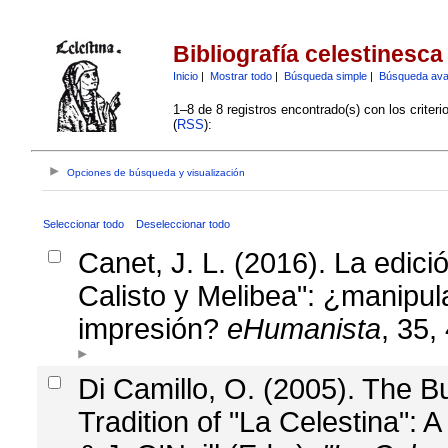
Bibliografía celestinesca
Inicio
|
Mostrar todo
|
Búsqueda simple
|
Búsqueda av
1–8 de 8 registros encontrado(s) con los criter
(
RSS
):
Opciones de búsqueda y visualización
Seleccionar todo
Deseleccionar todo
Canet, J. L. (2016). La edic
Calisto y Melibea": ¿manipul
impresión?
eHumanista
, 35,
Di Camillo, O. (2005). The B
Tradition of "La Celestina":