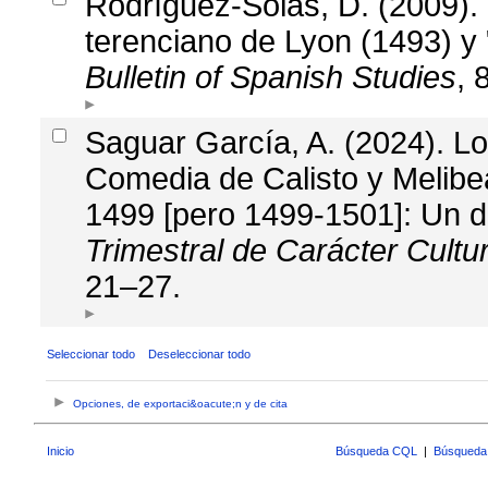
Rodríguez-Solás, D. (2009). l
terenciano de Lyon (1493) y 
Bulletin of Spanish Studies
, 
Saguar García, A. (2024). L
Comedia de Calisto y Melibe
1499 [pero 1499-1501]: Un 
Trimestral de Carácter Cultu
21–27.
Seleccionar todo
Deseleccionar todo
Opciones, de exportaci&oacute;n y de cita
Inicio
Búsqueda CQL
|
Búsqueda