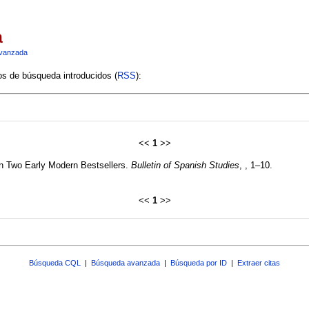
a
vanzada
ios de búsqueda introducidos (
RSS
):
<<
1
>>
 on Two Early Modern Bestsellers.
Bulletin of Spanish Studies
, , 1–10.
<<
1
>>
Búsqueda CQL
|
Búsqueda avanzada
|
Búsqueda por ID
|
Extraer citas