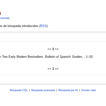
a
vanzada
ios de búsqueda introducidos (
RSS
):
<<
1
>>
 on Two Early Modern Bestsellers.
Bulletin of Spanish Studies
, , 1–10.
<<
1
>>
Búsqueda CQL
|
Búsqueda avanzada
|
Búsqueda por ID
|
Extraer citas