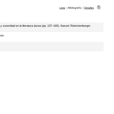
Lista
|
Bibliografía
|
Detalles
y sonoridad en la literatura áurea
(pp. 137–165). Kassel: Reinchenberger.
ses.