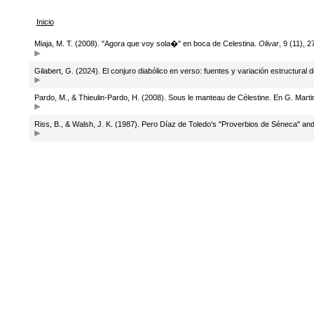
Inicio
Miaja, M. T. (2008). "Agora que voy sola�" en boca de Celestina.
Olivar
, 9 (11), 2
Gilabert, G. (2024). El conjuro diabólico en verso: fuentes y variación estructural 
Pardo, M., & Thieulin-Pardo, H. (2008). Sous le manteau de Célestine. En G. Marti
Riss, B., & Walsh, J. K. (1987). Pero Díaz de Toledo's "Proverbios de Séneca" and