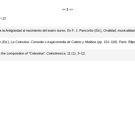
<<
1
>>
7–37.
de la Antigüedad al nacimiento del teatro áureo. En F. J. Pancorbo (Ed.),
Oralidad, musicalidad 
n (Ed.),
La Celestina. Comedia o tragicomedia de Calisto y Melibea
(pp. 101–118). Paris: Ellip
 the composition of "Celestina".
Celestinesca
, 11 (1), 3–12.