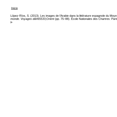
Inicio
López-Ríos, S. (2013). Les images de l'Arabie dans la littérature espagnole du Moy
monde. Voyages d&#65533;Orient
(pp. 75–88). École Nationales des Chartres: Pari