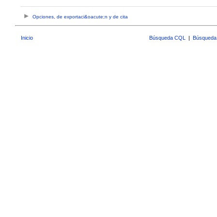
Opciones, de exportaci&oacute;n y de cita
Inicio
Búsqueda CQL
|
Búsqueda