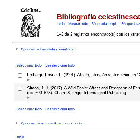
Bibliografía celestinesc
Inicio
|
Mostrar todo
|
Búsqueda simple
|
Búsqueda a
1–2 de 2 registros encontrado(s) con los crite
Opciones de búsqueda y visualización
Seleccionar todo
Deseleccionar todo
Fothergill-Payne, L. (1991). Afecto, afección y afectación en "
Simon, J. J. (2017). A Wild Fable: Affect and Reception of Fe
(pp. 609–625). Cham: Springer International Publishing.
Seleccionar todo
Deseleccionar todo
Opciones, de exportaci&oacute;n y de cita
Inicio