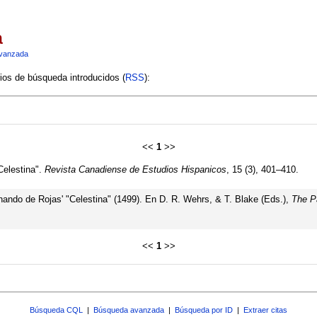
a
vanzada
rios de búsqueda introducidos (
RSS
):
<<
1
>>
Celestina".
Revista Canadiense de Estudios Hispanicos
, 15 (3), 401–410.
rnando de Rojas' "Celestina" (1499). En D. R. Wehrs, & T. Blake (Eds.),
The Pa
<<
1
>>
Búsqueda CQL
|
Búsqueda avanzada
|
Búsqueda por ID
|
Extraer citas