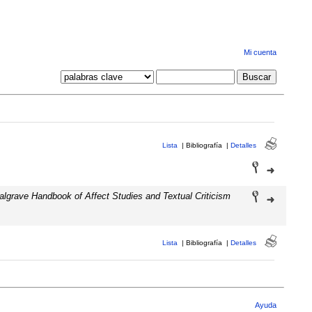
Mi cuenta
Lista
|
Bibliografía
|
Detalles
lgrave Handbook of Affect Studies and Textual Criticism
Lista
|
Bibliografía
|
Detalles
Ayuda