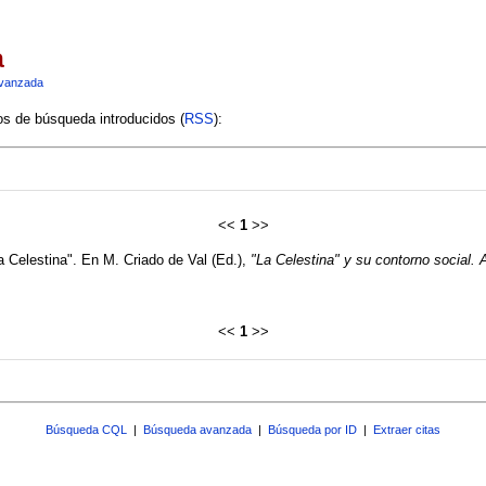
a
vanzada
ios de búsqueda introducidos (
RSS
):
<<
1
>>
La Celestina". En M. Criado de Val (Ed.),
"La Celestina" y su contorno social. 
<<
1
>>
Búsqueda CQL
|
Búsqueda avanzada
|
Búsqueda por ID
|
Extraer citas