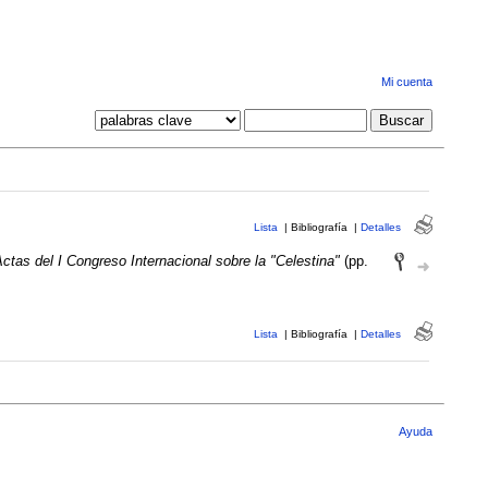
Mi cuenta
Lista
|
Bibliografía
|
Detalles
Actas del I Congreso Internacional sobre la "Celestina"
(pp.
Lista
|
Bibliografía
|
Detalles
Ayuda