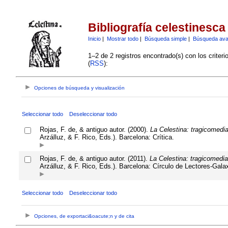
Bibliografía celestinesca
Inicio
|
Mostrar todo
|
Búsqueda simple
|
Búsqueda av
1–2 de 2 registros encontrado(s) con los criter
(
RSS
):
Opciones de búsqueda y visualización
Seleccionar todo
Deseleccionar todo
Rojas, F. de, & antiguo autor. (2000).
La Celestina: tragicomedia
Arzálluz, & F. Rico, Eds.). Barcelona: Crítica.
Rojas, F. de, & antiguo autor. (2011).
La Celestina: tragicomedia
Arzálluz, & F. Rico, Eds.). Barcelona: Círculo de Lectores-Gala
Seleccionar todo
Deseleccionar todo
Opciones, de exportaci&oacute;n y de cita