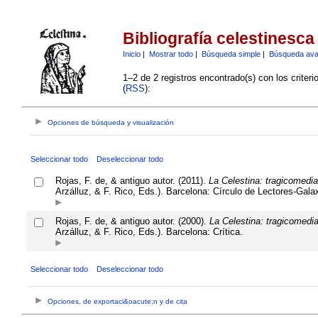
Bibliografía celestinesca
Inicio
|
Mostrar todo
|
Búsqueda simple
|
Búsqueda av
1–2 de 2 registros encontrado(s) con los criter
(
RSS
):
Opciones de búsqueda y visualización
Seleccionar todo
Deseleccionar todo
Rojas, F. de, & antiguo autor. (2011).
La Celestina: tragicomedia
Arzálluz, & F. Rico, Eds.). Barcelona: Círculo de Lectores-Gala
Rojas, F. de, & antiguo autor. (2000).
La Celestina: tragicomedia
Arzálluz, & F. Rico, Eds.). Barcelona: Crítica.
Seleccionar todo
Deseleccionar todo
Opciones, de exportaci&oacute;n y de cita