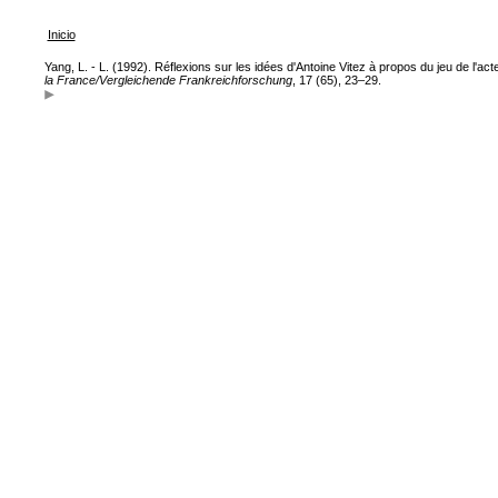
Inicio
Yang, L. - L. (1992). Réflexions sur les idées d'Antoine Vitez à propos du jeu de l'a
la France/Vergleichende Frankreichforschung
, 17 (65), 23–29.