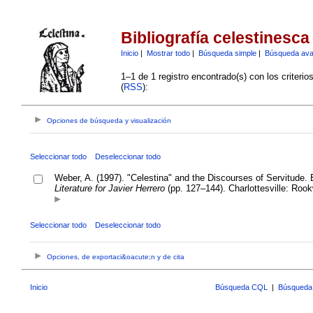
Bibliografía celestinesca
Inicio
|
Mostrar todo
|
Búsqueda simple
|
Búsqueda av
1–1 de 1 registro encontrado(s) con los criteri
(
RSS
):
Opciones de búsqueda y visualización
Seleccionar todo
Deseleccionar todo
Weber, A. (1997). "Celestina" and the Discourses of Servitude. 
Literature for Javier Herrero
(pp. 127–144). Charlottesville: Roo
Seleccionar todo
Deseleccionar todo
Opciones, de exportaci&oacute;n y de cita
Inicio
Búsqueda CQL
|
Búsqueda