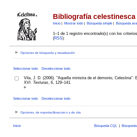
Bibliografía celestinesca
Inicio
|
Mostrar todo
|
Búsqueda simple
|
Búsqueda av
1–1 de 1 registro encontrado(s) con los criteri
(
RSS
):
Opciones de búsqueda y visualización
Seleccionar todo
Deseleccionar todo
Vila, J. D. (2006). "Aquella ministra de el demonio, Celestina":
XVI.
Texturas
, 6, 129–141.
Seleccionar todo
Deseleccionar todo
Opciones, de exportaci&oacute;n y de cita
Inicio
Búsqueda CQL
|
Búsqueda