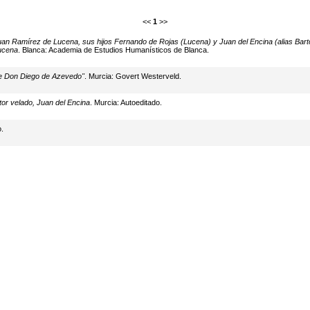
<<
1
>>
uan Ramírez de Lucena, sus hijos Fernando de Rojas (Lucena) y Juan del Encina (alias Barto
Lucena
. Blanca: Academia de Estudios Humanísticos de Blanca.
 de Don Diego de Azevedo"
. Murcia: Govert Westerveld.
tor velado, Juan del Encina
. Murcia: Autoeditado.
.