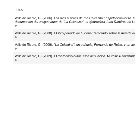
Inicio
Valle de Ricote, G. (2006).
Los tres autores de "La Celestina": El judeoconverso J
documentos del antiguo autor de "La Celestina", el ajedrecista Juan Ramírez de 
Valle de Ricote, G. (2008).
El libro perdido de Lucena: "Tractado sobre la muerte
Valle de Ricote, G. (2009).
"La Celestina": un señuelo, Fernando de Rojas, y un au
Valle de Ricote, G. (2009).
El misterioso autor Juan del Encina
. Murcia: Autoeditado