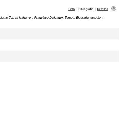
Lista
|
Bibliografía
|
Detalles
lomé Torres Naharro y Francisco Delicado). Tomo I: Biografía, estudio y