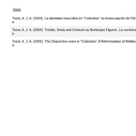
Inicio
Tozer, A. J. A. (2003). La identidad masculina en "Celestina": la emasculación de P
Tozer, A. J. A. (2004). Tristán, Sosia and Centurio as Burlesque Figures.
La corónic
Tozer, A. J. A. (2002). The Disjunctive voice in "Celestina": A Reformulation of Melibe