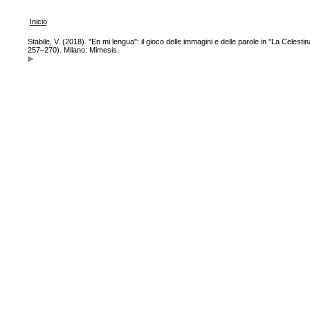
Inicio
Stabile, V. (2018). "En mi lengua": il gioco delle immagini e delle parole in "La Celesti
257–270). Milano: Mimesis.