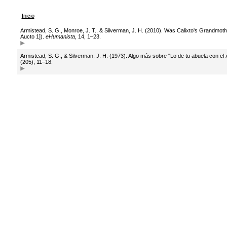
Inicio
Armistead, S. G., Monroe, J. T., & Silverman, J. H. (2010). Was Calixto's Grandmot
Aucto 1]).
eHumanista
, 14, 1–23.
Armistead, S. G., & Silverman, J. H. (1973). Algo más sobre "Lo de tu abuela con el
(205), 11–18.