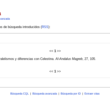
a
vanzada
ios de búsqueda introducidos (
RSS
):
<<
1
>>
alelismos y diferencias con Celestina.
Al-Andalus Magreb
, 27, 105.
<<
1
>>
Búsqueda CQL
|
Búsqueda avanzada
|
Búsqueda por ID
|
Extraer citas