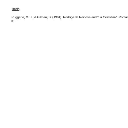
Inicio
Ruggerio, M. J., & Gilman, S. (1961). Rodrigo de Reinosa and "La Celestina".
Roman