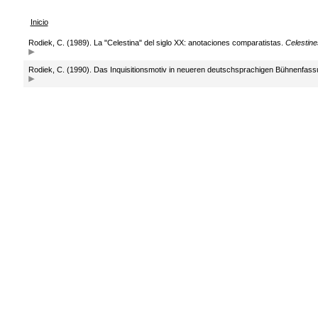
Inicio
Rodiek, C. (1989). La "Celestina" del siglo XX: anotaciones comparatistas.
Celestin
Rodiek, C. (1990). Das Inquisitionsmotiv in neueren deutschsprachigen Bühnenfass