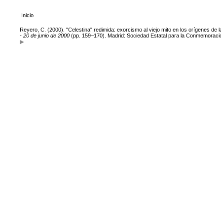
Inicio
Reyero, C. (2000). "Celestina" redimida: exorcismo al viejo mito en los orígenes de 
- 20 de junio de 2000
(pp. 159–170). Madrid: Sociedad Estatal para la Conmemoracion