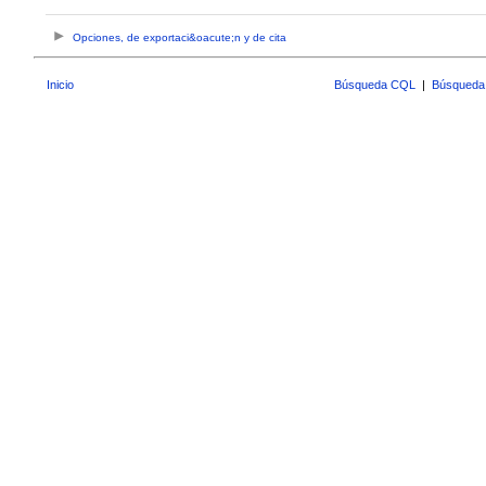
Opciones, de exportaci&oacute;n y de cita
Inicio
Búsqueda CQL
|
Búsqueda