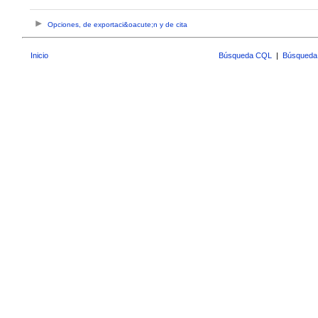
Opciones, de exportaci&oacute;n y de cita
Inicio
Búsqueda CQL
|
Búsqueda