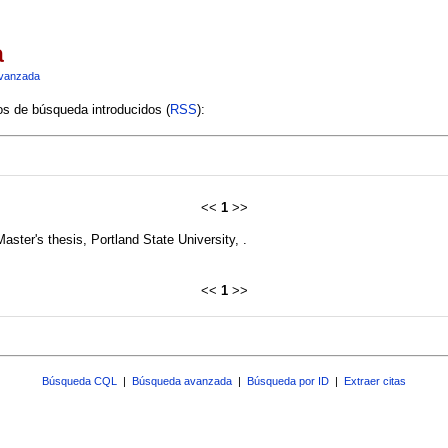
a
vanzada
ios de búsqueda introducidos (
RSS
):
<<
1
>>
Master's thesis, Portland State University, .
<<
1
>>
Búsqueda CQL
|
Búsqueda avanzada
|
Búsqueda por ID
|
Extraer citas