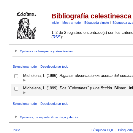
Bibliografía celestinesca
Inicio
|
Mostrar todo
|
Búsqueda simple
|
Búsqueda av
1–2 de 2 registros encontrado(s) con los criter
(
RSS
):
Opciones de búsqueda y visualización
Seleccionar todo
Deseleccionar todo
Michelena, I. (1996).
Algunas observaciones acerca del comienz
Michelena, I. (1999).
Dos "Celestinas" y una ficción
. Bilbao: Un
Seleccionar todo
Deseleccionar todo
Opciones, de exportaci&oacute;n y de cita
Inicio
Búsqueda CQL
|
Búsqueda