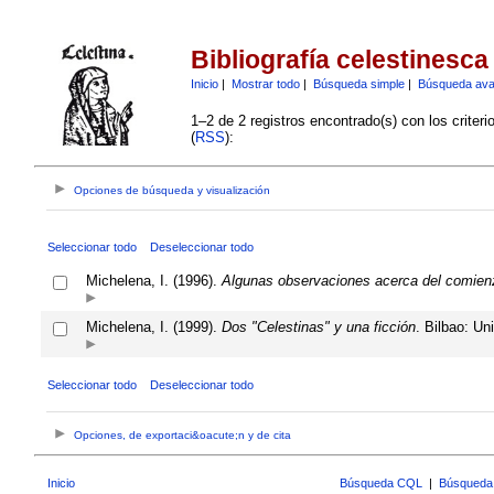
Bibliografía celestinesca
Inicio
|
Mostrar todo
|
Búsqueda simple
|
Búsqueda av
1–2 de 2 registros encontrado(s) con los criter
(
RSS
):
Opciones de búsqueda y visualización
Seleccionar todo
Deseleccionar todo
Michelena, I. (1996).
Algunas observaciones acerca del comienz
Michelena, I. (1999).
Dos "Celestinas" y una ficción
. Bilbao: Un
Seleccionar todo
Deseleccionar todo
Opciones, de exportaci&oacute;n y de cita
Inicio
Búsqueda CQL
|
Búsqueda