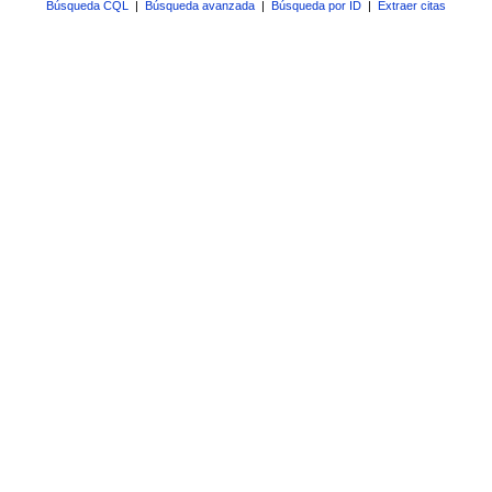
Búsqueda CQL
|
Búsqueda avanzada
|
Búsqueda por ID
|
Extraer citas