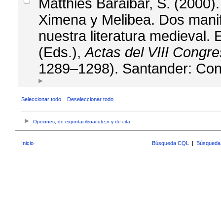
Matthies Baraibar, S. (2000)
Ximena y Melibea. Dos mani
nuestra literatura medieval. E
(Eds.),
Actas del VIII Congr
1289–1298). Santander: Cons
Seleccionar todo
Deseleccionar todo
Opciones, de exportaci&oacute;n y de cita
Inicio
Búsqueda CQL
|
Búsqueda