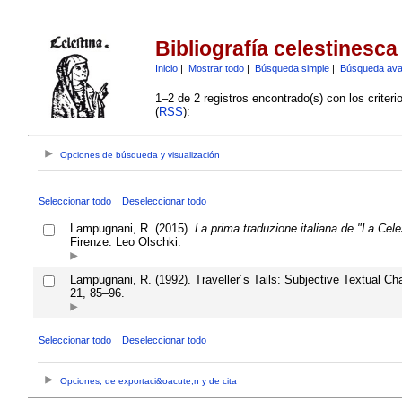
Bibliografía celestinesca
Inicio
|
Mostrar todo
|
Búsqueda simple
|
Búsqueda av
1–2 de 2 registros encontrado(s) con los criter
(
RSS
):
Opciones de búsqueda y visualización
Seleccionar todo
Deseleccionar todo
Lampugnani, R. (2015).
La prima traduzione italiana de "La Cele
Firenze: Leo Olschki.
Lampugnani, R. (1992). Traveller´s Tails: Subjective Textual Chan
21, 85–96.
Seleccionar todo
Deseleccionar todo
Opciones, de exportaci&oacute;n y de cita