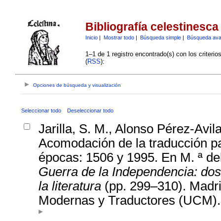
Bibliografía celestinesca
Inicio
|
Mostrar todo
|
Búsqueda simple
|
Búsqueda av
1–1 de 1 registro encontrado(s) con los criteri
(
RSS
):
Opciones de búsqueda y visualización
Seleccionar todo
Deseleccionar todo
Jarilla, S. M., Alonso Pérez-Avil
Acomodación de la traducción pa
épocas: 1506 y 1995. En M. ª del
Guerra de la Independencia: dos h
la literatura
(pp. 299–310). Madrid
Modernas y Traductores (UCM).