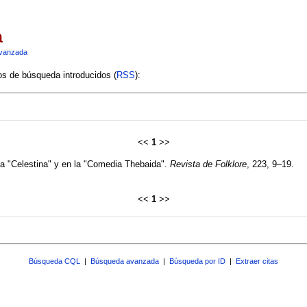
a
vanzada
ios de búsqueda introducidos (
RSS
):
<<
1
>>
 la "Celestina" y en la "Comedia Thebaida".
Revista de Folklore
, 223, 9–19.
<<
1
>>
Búsqueda CQL
|
Búsqueda avanzada
|
Búsqueda por ID
|
Extraer citas