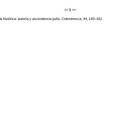
<<
1
>>
a histórica: autoría y ascendencia judía.
Celestinesca
, 44, 145–162.