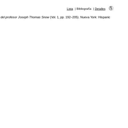
Lista
|
Bibliografía
|
Detalles
or del profesor Joseph Thomas Snow
(Vol. 1, pp. 192–205). Nueva York: Hispanic