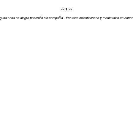
<<
1
>>
guna cosa es alegre posesión sin compañia". Estudios celestinescos y medievales en hon