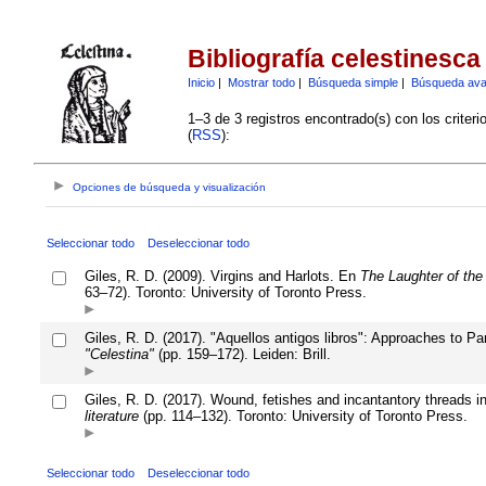
Bibliografía celestinesca
Inicio
|
Mostrar todo
|
Búsqueda simple
|
Búsqueda av
1–3 de 3 registros encontrado(s) con los criter
(
RSS
):
Opciones de búsqueda y visualización
Seleccionar todo
Deseleccionar todo
Giles, R. D. (2009). Virgins and Harlots. En
The Laughter of the
63–72). Toronto: University of Toronto Press.
Giles, R. D. (2017). "Aquellos antigos libros": Approaches to P
"Celestina"
(pp. 159–172). Leiden: Brill.
Giles, R. D. (2017). Wound, fetishes and incantantory threads i
literature
(pp. 114–132). Toronto: University of Toronto Press.
Seleccionar todo
Deseleccionar todo