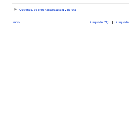
Opciones, de exportaci&oacute;n y de cita
Inicio
Búsqueda CQL
|
Búsqueda