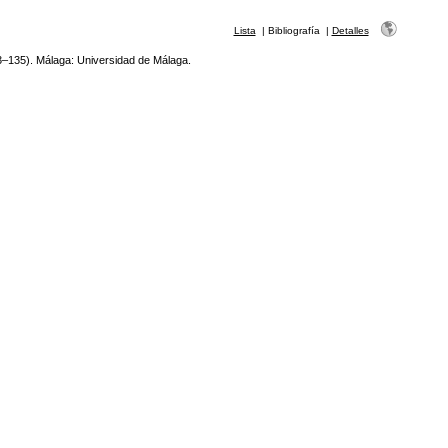
Lista
|
Bibliografía
|
Detalles
–135). Málaga: Universidad de Málaga.