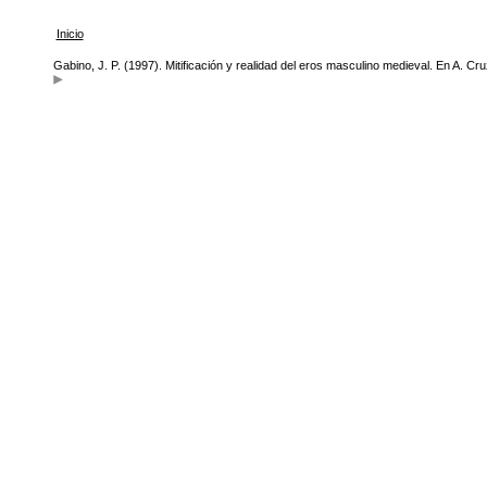
Inicio
Gabino, J. P. (1997). Mitificación y realidad del eros masculino medieval. En A. C