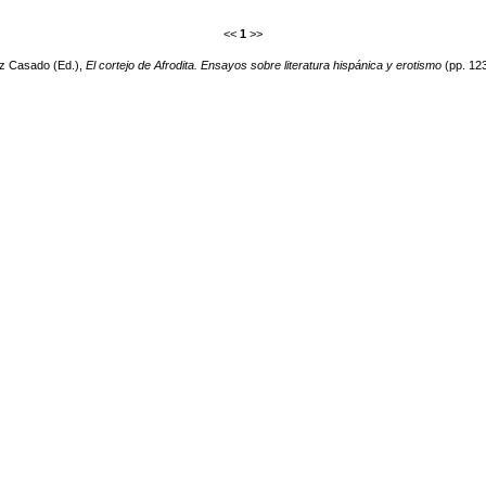
<<
1
>>
ruz Casado (Ed.),
El cortejo de Afrodita. Ensayos sobre literatura hispánica y erotismo
(pp. 123