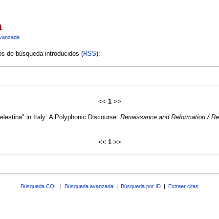
a
vanzada
ios de búsqueda introducidos (
RSS
):
<<
1
>>
elestina" in Italy: A Polyphonic Discourse.
Renaissance and Reformation / Re
<<
1
>>
Búsqueda CQL
|
Búsqueda avanzada
|
Búsqueda por ID
|
Extraer citas