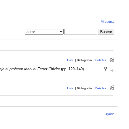
Mi cuenta
Lista
|
Bibliografía
|
Detalles
je al profesor Manuel Ferrer Chivite
(pp. 129–149).
Lista
|
Bibliografía
|
Detalles
Ayuda