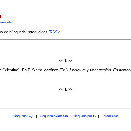
a
vanzada
ios de búsqueda introducidos (
RSS
):
<<
1
>>
a Celestina". En F. Sierra Martínez (Ed.),
Literatura y transgresión. En homena
<<
1
>>
Búsqueda CQL
|
Búsqueda avanzada
|
Búsqueda por ID
|
Extraer citas