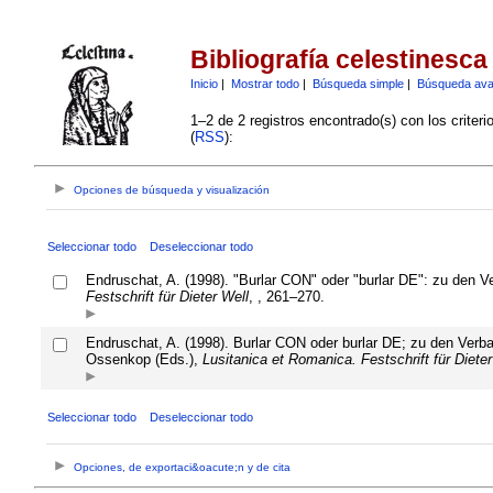
Bibliografía celestinesca
Inicio
|
Mostrar todo
|
Búsqueda simple
|
Búsqueda av
1–2 de 2 registros encontrado(s) con los criter
(
RSS
):
Opciones de búsqueda y visualización
Seleccionar todo
Deseleccionar todo
Endruschat, A. (1998). "Burlar CON" oder "burlar DE": zu den 
Festschrift für Dieter Well
, , 261–270.
Endruschat, A. (1998). Burlar CON oder burlar DE; zu den Verb
Ossenkop (Eds.),
Lusitanica et Romanica. Festschrift für Dieter
Seleccionar todo
Deseleccionar todo
Opciones, de exportaci&oacute;n y de cita